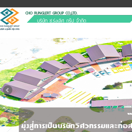
CHO RUNGLERT GROUP CO.,LTD.
บริษัท ช.รุ่งเลิศ กรุ๊ป จำกัด