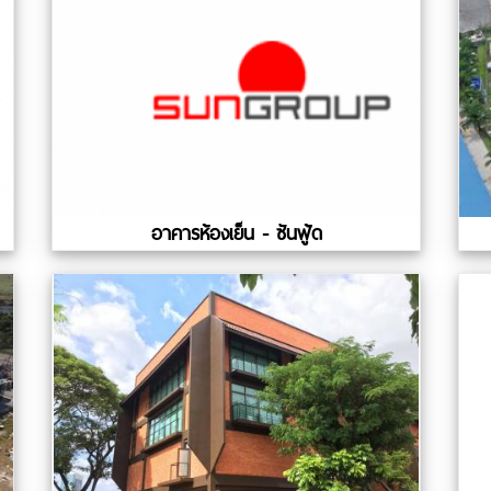
อาคารห้องเย็น - ซันฟู้ด