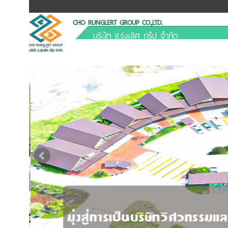
CHO RUNGLERT GROUP CO.,LTD.
บริษัท ช.รุ่งเลิศ กรุ๊ป จำกัด