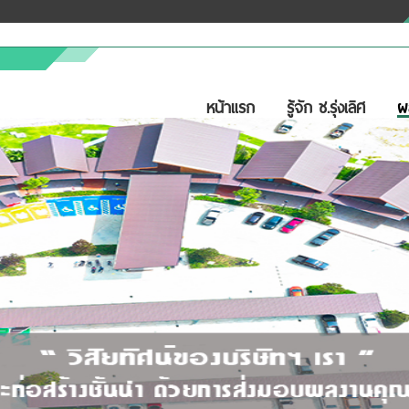
หน้าแรก
รู้จัก ช.รุ่งเลิศ
ผ