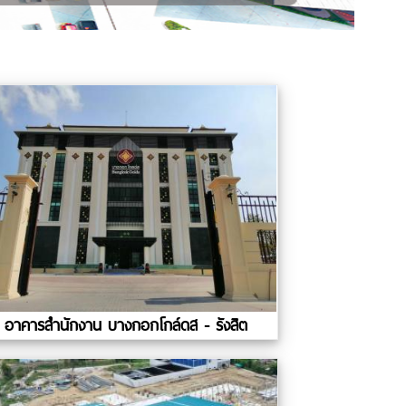
อาคารสำนักงาน บางกอกโกล์ดส - รังสิต