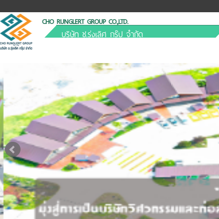
CHO RUNGLERT GROUP CO.,LTD.
บริษัท ช.รุ่งเลิศ กรุ๊ป จำกัด