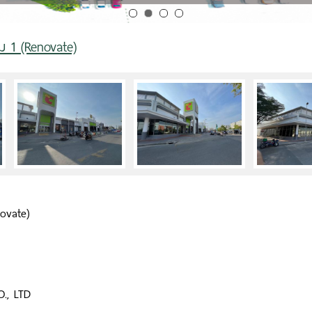
ษม 1 (Renovate)
novate)
., LTD