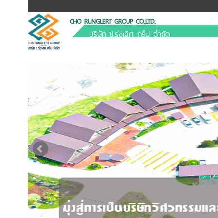
CHO RUNGLERT GROUP CO.,LTD.
บริษัท ช.รุ่งเลิศ กรุ๊ป จำกัด