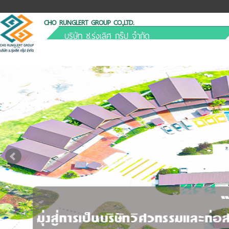
CHO RUNGLERT GROUP CO.,LTD.
บริษัท ช.รุ่งเลิศ กรุ๊ป จำกัด