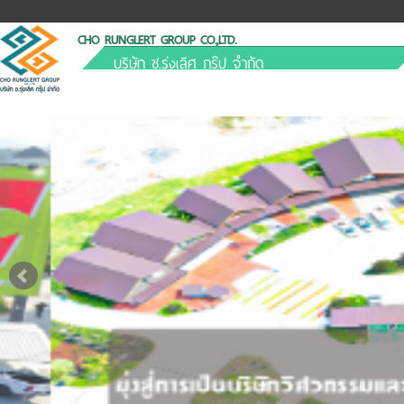
CHO RUNGLERT GROUP CO.,LTD.
บริษัท ช.รุ่งเลิศ กรุ๊ป จำกัด